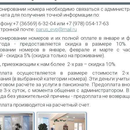
онировании номера необходимо связаться с админист
ната для получения точной информации по:
фону:+7 (36569) 6-32-04 или +7 (978) 054-17-63
тронной почте:
parus_evp@mail.ru
онировании номеров и их полной оплате в январе и 
года - предоставляется скидка в размере 10%.
ровании номеров в январе, феврале и марте с час
й - скидка 5% (скидка только на проживание).
, приезжающим к нам более 2-х раз – скидка 10%.
плата осуществляется в размере стоимости 2-х
ания (в выбранной категории номера). Эти деньги учит
оговом расчёте за услуги в пансионате. Предоплата вно
е 3-х суток, с момента общения с администратором. В
зда без уважительной причины - предоплата не возвращ
лата производится на расчетный счет.