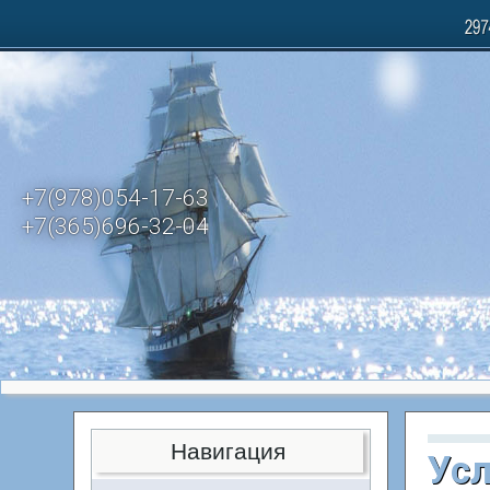
+7(978)054-17-63
+7(365)696-32-04
Навигация
Усл